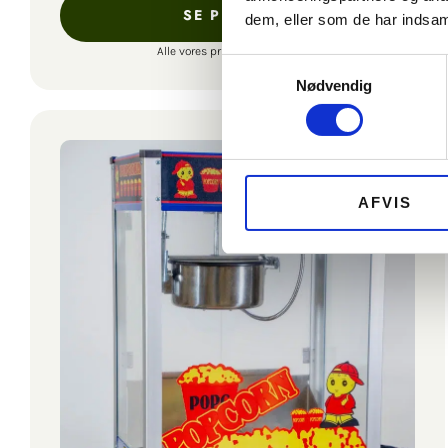
SE PRODUKT
dem, eller som de har indsaml
Alle vores priser er inkl. moms.
Samtykkevalg
Nødvendig
AFVIS