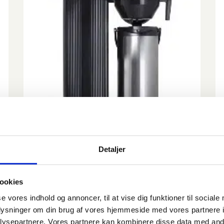
Kaffemaskine
Detaljer
Leje pr. dag:
Weekend
300 kr.
tilbud:
ookies
500 kr.
se vores indhold og annoncer, til at vise dig funktioner til sociale
oplysninger om din brug af vores hjemmeside med vores partnere i
ysepartnere. Vores partnere kan kombinere disse data med andr