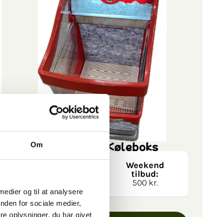
Køleskab / Køleboks
Om
Leje pr. dag:
Weekend
300 kr.
tilbud:
500 kr.
 medier og til at analysere
nden for sociale medier,
e oplysninger, du har givet