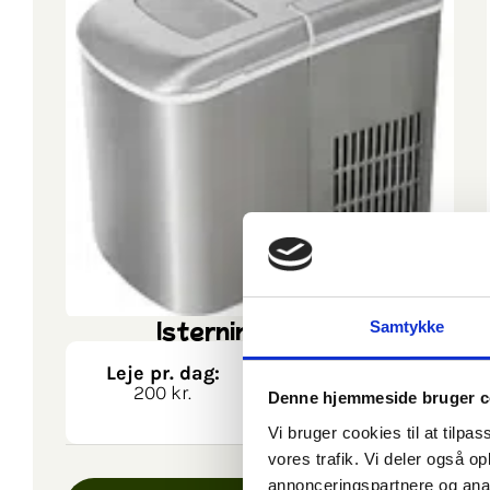
Isterningmaskine
Samtykke
Leje pr. dag:
Weekend
200 kr.
tilbud:
Denne hjemmeside bruger c
350 kr.
Vi bruger cookies til at tilpas
vores trafik. Vi deler også 
annonceringspartnere og anal