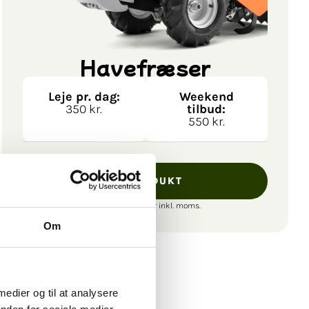
Havefræser
Leje pr. dag:
Weekend
350 kr.
tilbud:
550 kr.
SE PRODUKT
Alle vores priser er inkl. moms.
Om
 medier og til at analysere