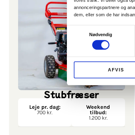
vores trafik. Vi deler også 
annonceringspartnere og anal
dem, eller som de har indsaml
Samtykkevalg
Nødvendig
AFVIS
Stubfræser
Leje pr. dag:
Weekend
700 kr.
tilbud:
1.200 kr.