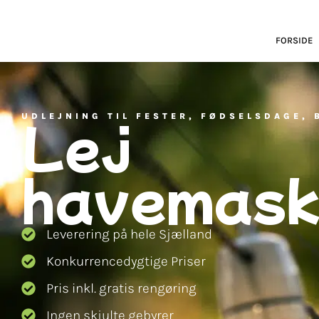
FORSIDE
Lej
UDLEJNING TIL FESTER, FØDSELSDAGE,
havemask
Leverering på hele Sjælland
Konkurrencedygtige Priser
Pris inkl. gratis rengøring
Ingen skjulte gebyrer