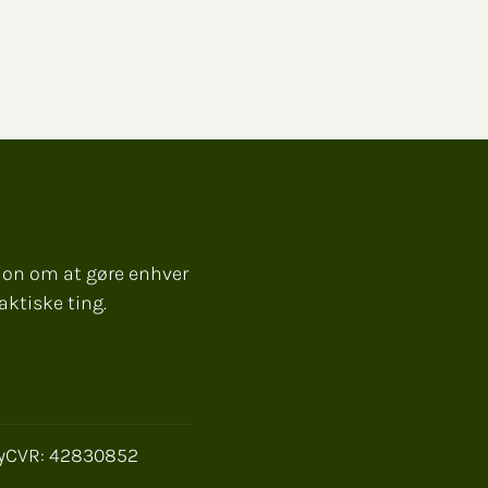
sion om at gøre enhver
aktiske ting.
y
CVR: 42830852